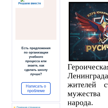
Решаем вместе
Есть предложения
по организации
учебного
процесса или
Героиче
знаете, как
сделать школу
Ленинграда
лучше?
жителей с
Написать о
проблеме
мужеств
народ
Главная страница