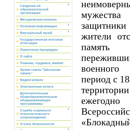
неимовер
Сведения об
образовательной
мужеств
организации
Методическая копилка
защитни
Полезная информация
жители отс
Виртуальный музей
Государственная итоговая
аттестация
память
Оценочные процедуры
переживших
О сайте
Помним, гордимся, живём!
военного
Архив газеты "Школьная
гавань"
период с 18
Видеогалерия
территори
Электронные услуги
Дополнительные
общеобразовательные
ежегодн
общеразвивающие
программамы
Всеросс
Служба социально-
психологического
сопровождения
«Блокад
Уголок безопасности