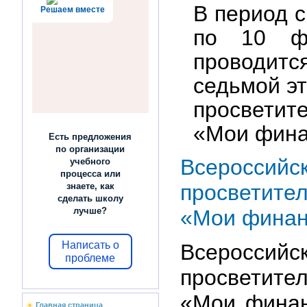
В период с
Решаем вместе
по 10 фе
проводитс
седьмой э
просветит
«Мои фин
Есть предложения
по организации
Всероссийс
учебного
процесса или
просветите
знаете, как
сделать школу
«Мои фина
лучше?
Написать о
Всероссийс
проблеме
просветите
«Мои финан
Главная страница