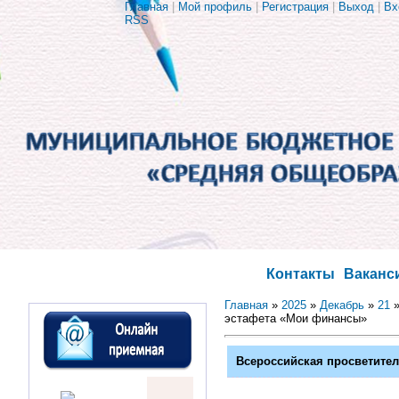
Главная
|
Мой профиль
|
Регистрация
|
Выход
|
Вх
RSS
Контакты
Ваканс
Главная
»
2025
»
Декабрь
»
21
»
эстафета «Мои финансы»
Всероссийская просветите