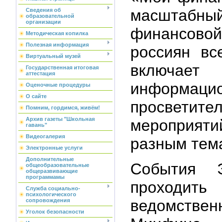
масштабн
Сведения об
образовательной
организации
финансовой
Методическая копилка
Полезная информация
россиян вс
Виртуальный музей
включает
Государственная итоговая
аттестация
информ
Оценочные процедуры
О сайте
просветител
Помним, гордимся, живём!
Архив газеты "Школьная
мероприя
гавань"
Видеогалерия
разным тем
Электронные услуги
Дополнительные
События 
общеобразовательные
общеразвивающие
программамы
проходит
Служба социально-
психологического
ведомств
сопровождения
Уголок безопасности