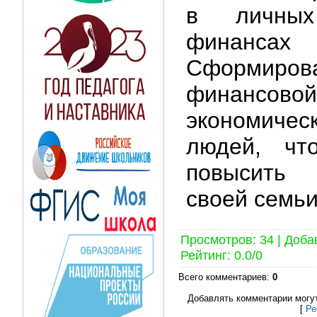
в личны
финансах
Сформиро
финансов
экономич
людей, чт
повысить
своей семьи
Просмотров
:
34
|
Доба
Рейтинг
:
0.0
/
0
Всего комментариев
:
0
Добавлять комментарии могут
[
Ре