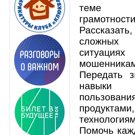
теме ф
грамотност
Рассказать,
сложных
ситуациях 
мошенника
Передать з
навыки 
пользован
продуктами,
технология
Помочь каж