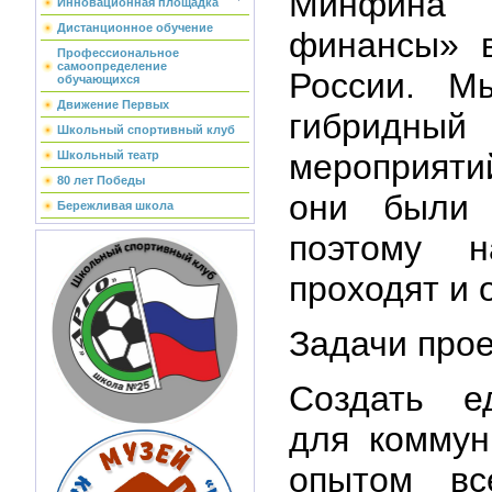
Минфина
Инновационная площадка
Дистанционное обучение
финансы» в
Профессиональное
самоопределение
России. М
обучающихся
Движение Первых
гибрид
Школьный спортивный клуб
мероприяти
Школьный театр
80 лет Победы
они были 
Бережливая школа
поэтому н
проходят и 
Задачи прое
Создать е
для коммун
опытом вс