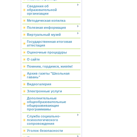
Сведения об
образовательной
организации
Методическая копилка
Полезная информация
Виртуальный музей
Государственная итоговая
аттестация
Оценочные процедуры
О сайте
Помним, гордимся, живём!
Архив газеты "Школьная
гавань"
Видеогалерия
Электронные услуги
Дополнительные
общеобразовательные
общеразвивающие
программамы
Служба социально-
психологического
сопровождения
Уголок безопасности