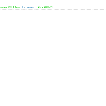
агрузок:
39
|
Добавил:
kristina-pav93
|
Дата:
28.05.21