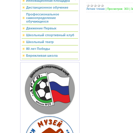
Инновационная площадка
Дистанционное обучение
Летнее чтение
|
Просмотров:
303
|
З
Профессиональное
самоопределение
обучающихся
Движение Первых
Школьный спортивный клуб
Школьный театр
80 лет Победы
Бережливая школа