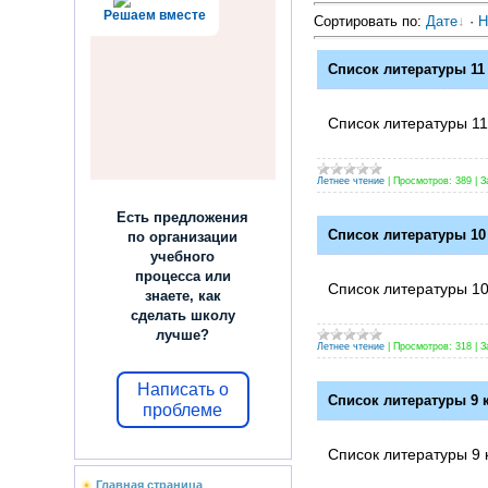
Решаем вместе
Сортировать по
:
Дате
·
Н
Список литературы 11 
Список литературы 11
Летнее чтение
|
Просмотров:
389
|
З
Есть предложения
Список литературы 10 
по организации
учебного
процесса или
Список литературы 10
знаете, как
сделать школу
лучше?
Летнее чтение
|
Просмотров:
318
|
З
Написать о
Список литературы 9 к
проблеме
Список литературы 9 
Главная страница