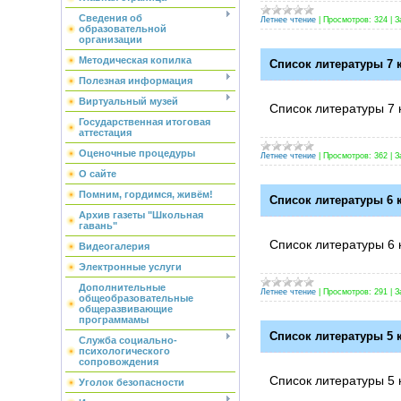
Сведения об
Летнее чтение
|
Просмотров:
324
|
З
образовательной
организации
Методическая копилка
Список литературы 7 к
Полезная информация
Виртуальный музей
Список литературы 7 
Государственная итоговая
аттестация
Оценочные процедуры
Летнее чтение
|
Просмотров:
362
|
З
О сайте
Помним, гордимся, живём!
Список литературы 6 к
Архив газеты "Школьная
гавань"
Список литературы 6 
Видеогалерия
Электронные услуги
Дополнительные
Летнее чтение
|
Просмотров:
291
|
З
общеобразовательные
общеразвивающие
программамы
Список литературы 5 к
Служба социально-
психологического
сопровождения
Список литературы 5 
Уголок безопасности