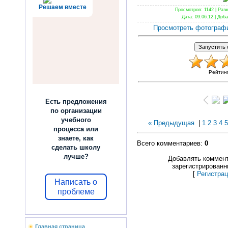
Решаем вместе
Просмотров
: 1142 |
Раз
Дата
: 09.06.12 |
Доба
Просмотреть фотограф
Рейтин
Есть предложения
по организации
учебного
« Предыдущая
|
1
2
3
4
5
процесса или
знаете, как
Всего комментариев
:
0
сделать школу
лучше?
Добавлять коммент
зарегистрированн
[
Регистра
Написать о
проблеме
Главная страница